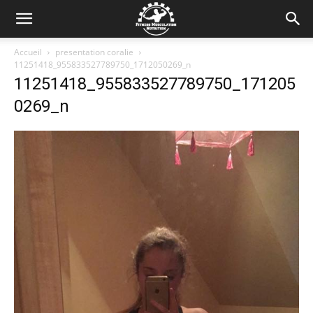
Accueil
presentation coralie
11251418_955833527789750_1712050269_n
11251418_955833527789750_171205
0269_n