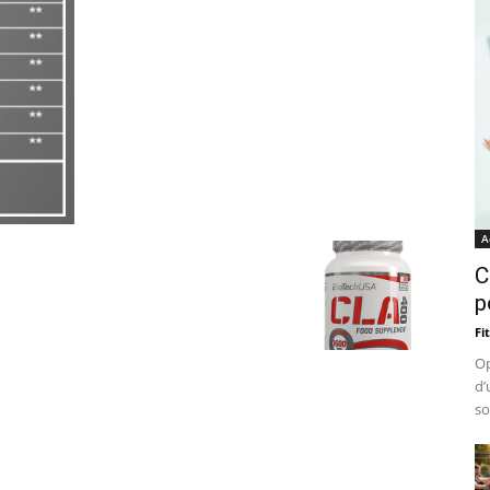
A
C
p
Fi
Op
d’
so