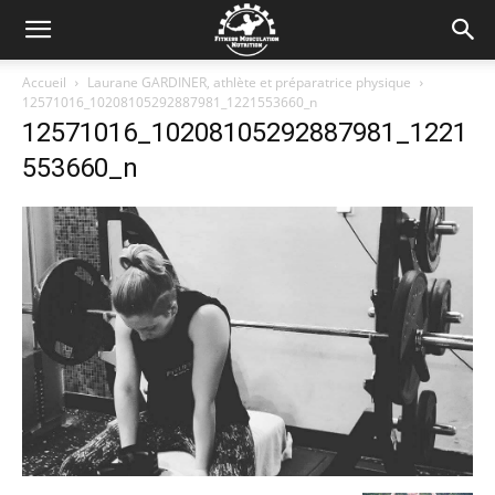
Accueil
Laurane GARDINER, athlète et préparatrice physique
12571016_10208105292887981_1221553660_n
12571016_10208105292887981_1221
553660_n