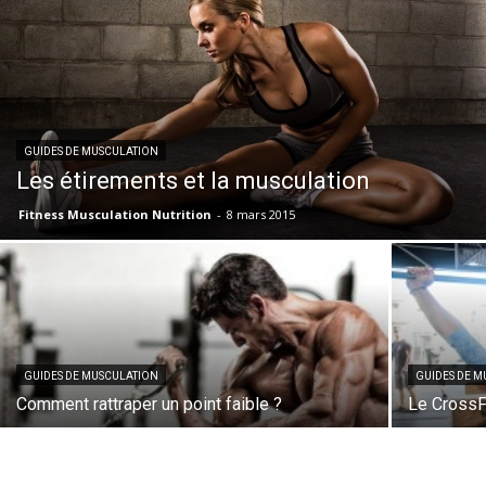
GUIDES DE MUSCULATION
Les étirements et la musculation
Fitness Musculation Nutrition
-
8 mars 2015
GUIDES DE MUSCULATION
GUIDES DE 
Comment rattraper un point faible ?
Le CrossFi