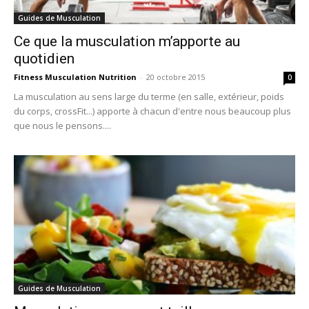
Guides de Musculation
Ce que la musculation m’apporte au
quotidien
Fitness Musculation Nutrition
-
20 octobre 2015
0
La musculation au sens large du terme (en salle, extérieur, poids
du corps, crossFit...) apporte à chacun d'entre nous beaucoup plus
que nous le pensons....
Guides de Musculation