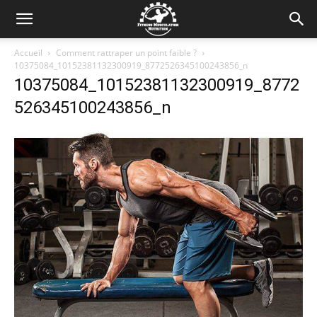
Accueil
Comment rattraper un point faible ?
10375084_10152381132300919_8772526345100243856_n
10375084_10152381132300919_8772
526345100243856_n