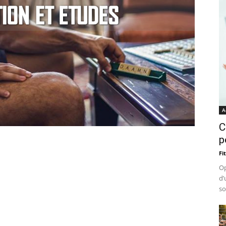
A
C
p
Fi
Op
d’
so