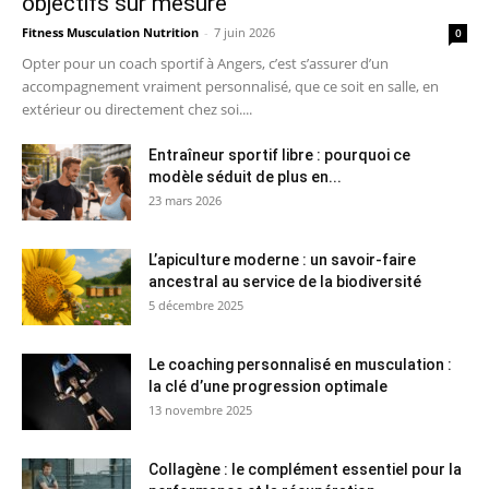
objectifs sur mesure
Fitness Musculation Nutrition
-
7 juin 2026
0
Opter pour un coach sportif à Angers, c’est s’assurer d’un
accompagnement vraiment personnalisé, que ce soit en salle, en
extérieur ou directement chez soi....
Entraîneur sportif libre : pourquoi ce
modèle séduit de plus en...
23 mars 2026
L’apiculture moderne : un savoir-faire
ancestral au service de la biodiversité
5 décembre 2025
Le coaching personnalisé en musculation :
la clé d’une progression optimale
13 novembre 2025
Collagène : le complément essentiel pour la