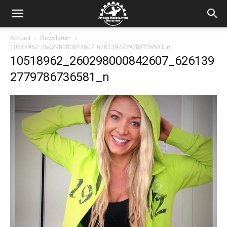
Accueil
Newsletter
10518962_260298000842607_6261392779786736581_n
10518962_260298000842607_626139
2779786736581_n