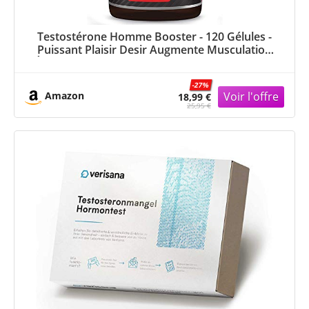
Testostérone Homme Booster - 120 Gélules -
Puissant Plaisir Desir Augmente Musculation
Énergie Taux de Testosterone - 13 Ingrédients
actifs dont le Zinc, Ginseng, Maca et Fenugrec -
-27%
Nutravita
Amazon
18,99 €
25,95 €