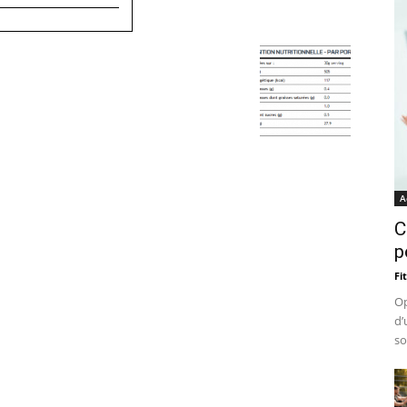
A
C
p
Fi
Op
d’
so