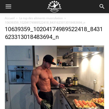
Accueil
Le top des aliments musculation
10639359_10204174989522418_8431623313018483694_n
10639359_10204174989522418_8431
623313018483694_n