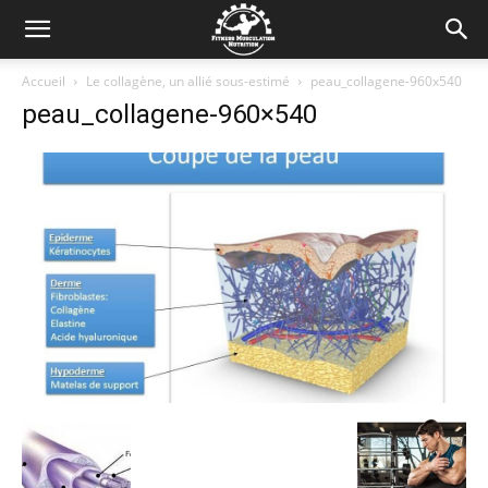
Accueil
Le collagène, un allié sous-estimé
peau_collagene-960x540
peau_collagene-960×540