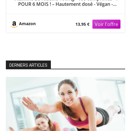
POUR 6 MOIS ! – Hautement dosé - Végan -
Niacine sans stéarate de Magnésium – Flacon
avantageux | Vitamintrend®
Amazon
13,95 €
DERNIERS ARTICLES