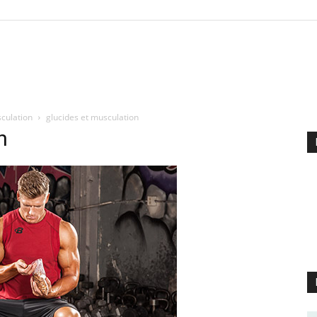
sculation
glucides et musculation
n