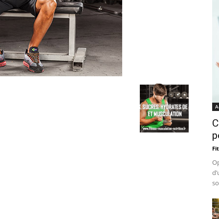
A
C
p
Fi
Op
d’
so