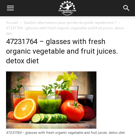
Accueil
Quelles alternatives pour perdre du poids rapidement ?
47231764 - glasses with fresh organic vegetable and fruit juices. detox
diet
47231764 – glasses with fresh
organic vegetable and fruit juices.
detox diet
47231764 – glasses with fresh organic vegetable and fruit juices. detox diet