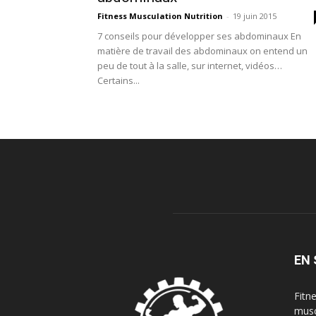
Fitness Musculation Nutrition
-
19 juin 2015
7 conseils pour développer ses abdominaux En
matière de travail des abdominaux on entend un
peu de tout à la salle, sur internet, vidéos…
Certains...
EN 
Fitn
musc