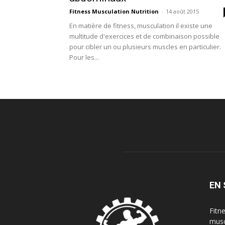
Fitness Musculation Nutrition
-
14 août 2015
En matière de fitness, musculation il existe une
multitude d'exercices et de combinaison possible
pour cibler un ou plusieurs muscles en particulier.
Pour les...
EN 
Fitn
musc