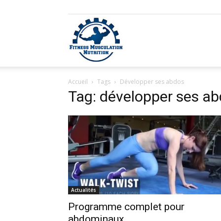
Fitness
Accueil
Tags
Développer ses abdos
Musculation
Tag: développer ses a
Nutrition
Actualités
Programme complet pour
abdominaux