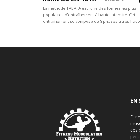
La méthode TABATA est l’une des formes les plus
populaires d'entraînement à haute intensité. Cet
entraînement se compose de 8 phases à très haute
EN 
Fitn
musc
des 
pert