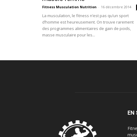
Fitness Musculation Nutrition
-
16 décembre 2014
La musculation, le fitness n’est pas qu’un sport
d’homme est heureusement. On trouve rarement
des programmes alimentaires de gain de poids,
masse musculaire pour les...
EN 
Fitn
musc