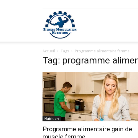
Fitness
Accueil
Tags
Programme alimentaire femme
Musculation
Tag: programme alime
Nutrition
Nutrition
Programme alimentaire gain de
muscle femme