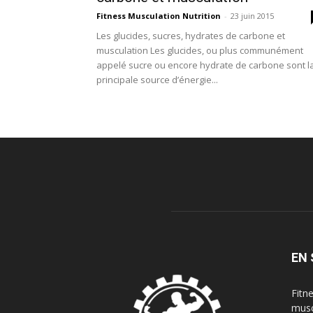
Fitness Musculation Nutrition
-
23 juin 2015
Les glucides, sucres, hydrates de carbone et
musculation Les glucides, ou plus communément
appelé sucre ou encore hydrate de carbone sont l
principale source d’énergie...
EN 
Fitn
musc