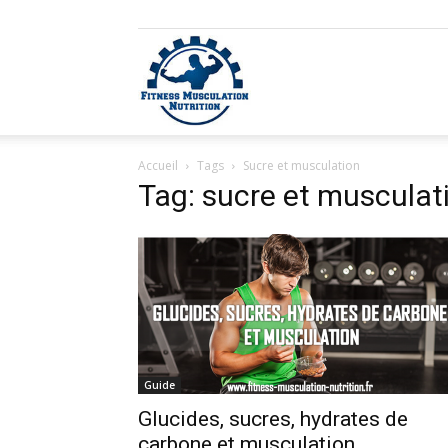
Fitness
Accueil
Tags
Sucre et musculation
Musculation
Tag: sucre et musculat
Nutrition
Guide
Glucides, sucres, hydrates de
carbone et musculation