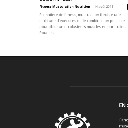
Fitness Musculation Nutrition
-
14 août 2015
En matière de fitness, musculation il existe une
multitude d'exercices et de combinaison possible
pour cibler un ou plusieurs muscles en particulier.
Pour les...
EN 
Fitn
musc