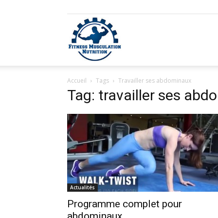
Fitness
Accueil
Tags
Travailler ses abdominaux
Musculation
Tag: travailler ses ab
Nutrition
Actualités
Programme complet pour
abdominaux