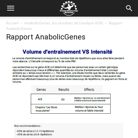
Accueil
AnabolicGenes, les résultats de l’analyse ADN
Rapport
AnabolicGenes
Rapport AnabolicGenes