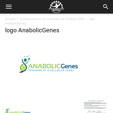
Accueil
AnabolicGenes, les résultats de l’analyse ADN
logo
AnabolicGenes
logo AnabolicGenes