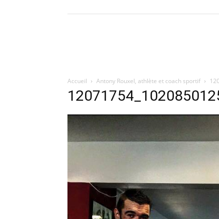
Accueil
Antony Rouxel, athlète et coach sportif
12
12071754_102085012