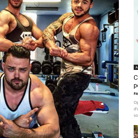
A
C
p
Fi
Op
d’
so