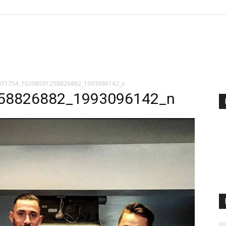
071754_10208501258826882_1993096142_n
58826882_1993096142_n