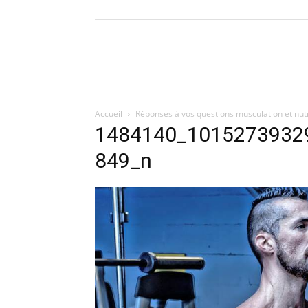
Accueil
Réponses à vos questions musculation et nutr
1484140_1015273932
849_n