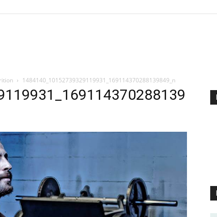
ition
1484140_10152739329119931_169114370288139849_n
9119931_169114370288139