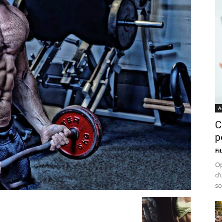
A
C
p
Fi
Op
d’
so