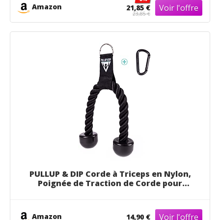
Mousqueton, pour Musculation des Bras
Amazon
21,85 €
23,85 €
PULLUP & DIP Corde à Triceps en Nylon,
Poignée de Traction de Corde pour
l'Entraînement des Biceps et des Triceps
avec FREESIXD, Poulie à Câble ou Tour de
Poids, pour Le Gymnase ou à Domicile
Amazon
14,90 €