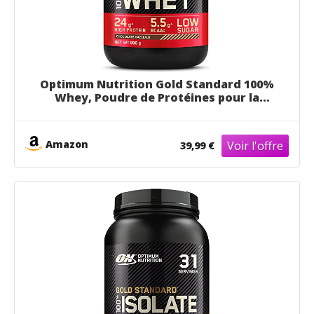
Optimum Nutrition Gold Standard 100%
Whey, Poudre de Protéines pour la
Construction et la Récupération
Musculaire, avec Glutamine et Acides
Aminés BCAA Naturels, Chocolat
Amazon
39,99 €
Noisette, 28 Portions, 896 g