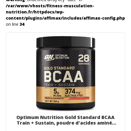
/var/www/vhosts/fitness-musculation-
nutrition.fr/httpdocs/wp-
content/plugins/affimax/includes/affimax-config.php
on line
34
Optimum Nutrition Gold Standard BCAA
Train + Sustain, poudre d'acides aminés
pré-entraînement, boisson sportive,