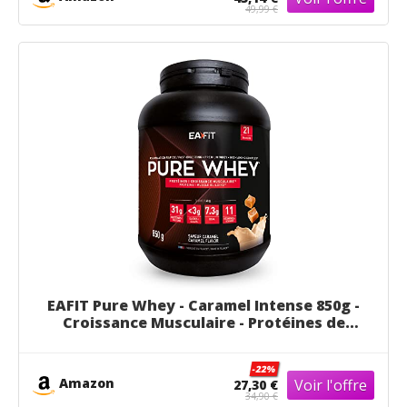
49,99 €
EAFIT Pure Whey - Caramel Intense 850g -
Croissance Musculaire - Protéines de
Whey - Assimilation Rapide - Acides
Aminés et des enzymes Digestives -
-22%
Complexe High Amino - Certifié Anti-
Amazon
27,30 €
Dopage
34,90 €