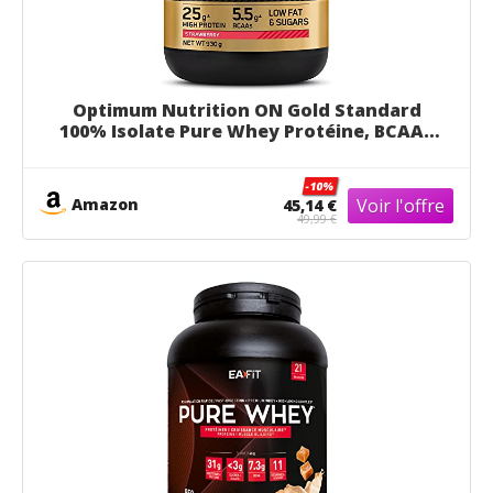
Optimum Nutrition ON Gold Standard
100% Isolate Pure Whey Protéine, BCAAs
et Glutamine d'Origine Naturelle, Avant
et Après Entraînement, Saveur Fraise, 31
-10%
Portions, 930 g
Amazon
45,14 €
49,99 €