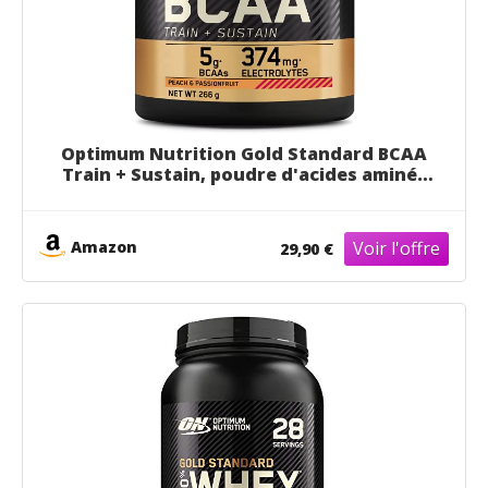
Optimum Nutrition Gold Standard BCAA
Train + Sustain, poudre d'acides aminés
pré-entraînement, boisson sportive,
vitamine C, zinc, magnésium et
électrolytes, saveur pêche & passion, 28
Amazon
29,90 €
doses, 266 g