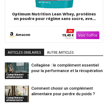
Optimum Nutrition Lean Whey, protéines
en poudre pour régime sans sucre, avec
vitamines et minéraux pour la réparation
des muscles, goût Fraises & Crème, 15
-3%
portions, 347 g
Amazon
19,49 €
19,99 €
ARTICLES SIMILAIRES
AUTRE ARTICLES
Collagène : le complément essentiel
pour la performance et la récupération
Complément
alimentaire
Comment choisir un complément
alimentaire pour perdre du poids ?
Complément
alimentaire