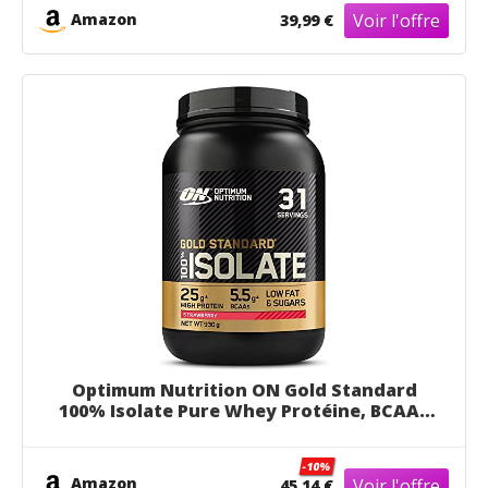
Aminés BCAA Naturels, Chocolat
Amazon
39,99 €
Noisette, 28 Portions, 896 g
Optimum Nutrition ON Gold Standard
100% Isolate Pure Whey Protéine, BCAAs
et Glutamine d'Origine Naturelle, Avant
et Après Entraînement, Saveur Fraise, 31
-10%
Portions, 930 g
Amazon
45,14 €