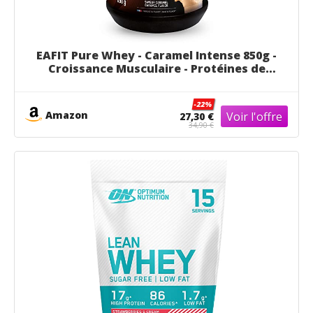
EAFIT Pure Whey - Caramel Intense 850g -
Croissance Musculaire - Protéines de
Whey - Assimilation Rapide - Acides
Aminés et des enzymes Digestives -
-22%
Complexe High Amino - Certifié Anti-
Amazon
27,30 €
Dopage
34,90 €