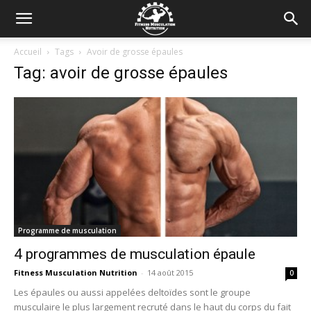
Accueil
Tags
Avoir de grosse épaules
Tag: avoir de grosse épaules
Programme de musculation
4 programmes de musculation épaule
Fitness Musculation Nutrition
-
14 août 2015
0
Les épaules ou aussi appelées deltoïdes sont le groupe
musculaire le plus largement recruté dans le haut du corps du fait