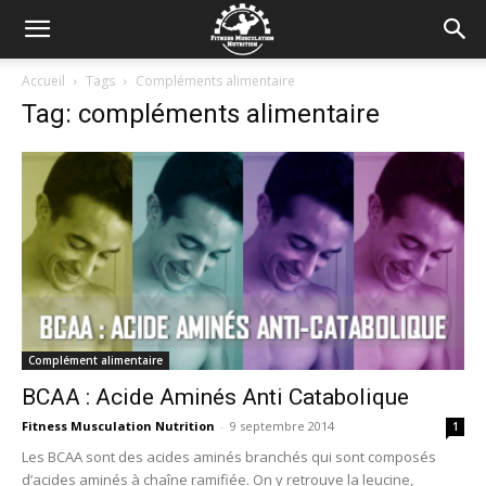
Accueil
Tags
Compléments alimentaire
Tag: compléments alimentaire
Complément alimentaire
BCAA : Acide Aminés Anti Catabolique
Fitness Musculation Nutrition
-
9 septembre 2014
1
Les BCAA sont des acides aminés branchés qui sont composés
d’acides aminés à chaîne ramifiée. On y retrouve la leucine,