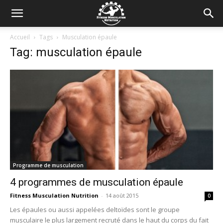
Accueil
Tags
Musculation épaule
Tag: musculation épaule
Programme de musculation
4 programmes de musculation épaule
Fitness Musculation Nutrition
-
14 août 2015
0
Les épaules ou aussi appelées deltoïdes sont le groupe
musculaire le plus largement recruté dans le haut du corps du fait