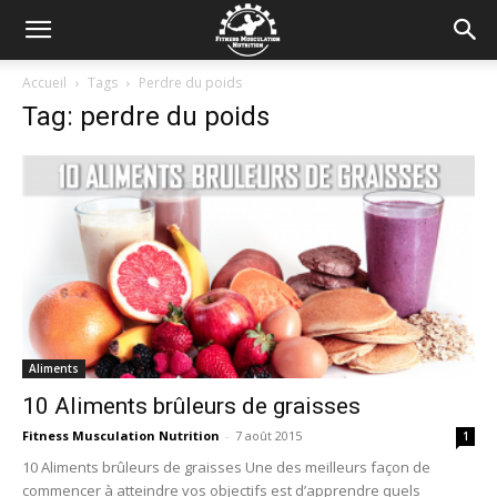
Accueil
Tags
Perdre du poids
Tag: perdre du poids
Aliments
10 Aliments brûleurs de graisses
Fitness Musculation Nutrition
-
7 août 2015
1
10 Aliments brûleurs de graisses Une des meilleurs façon de
commencer à atteindre vos objectifs est d’apprendre quels