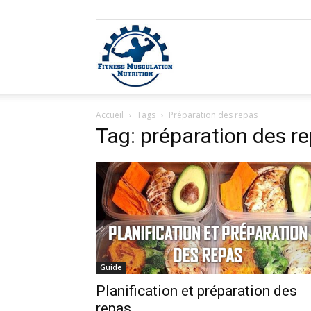
Fitness
Accueil
Tags
Préparation des repas
Musculation
Tag: préparation des r
Nutrition
Guide
Planification et préparation des
repas