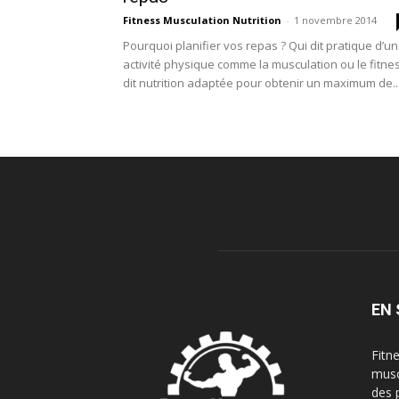
Fitness Musculation Nutrition
-
1 novembre 2014
Pourquoi planifier vos repas ? Qui dit pratique d’u
activité physique comme la musculation ou le fitne
dit nutrition adaptée pour obtenir un maximum de..
EN 
Fitn
musc
des 