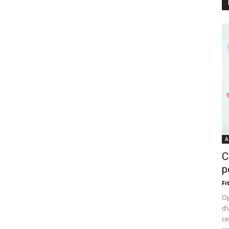
A
C
p
Fi
Op
d’
ce