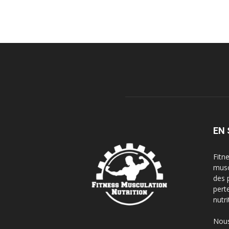
EN 
Fitn
musc
des 
pert
nutri
Nous