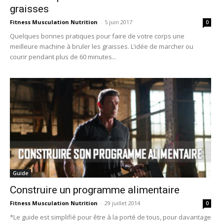
graisses
Fitness Musculation Nutrition
-
5 juin 2017
0
Quelques bonnes pratiques pour faire de votre corps une
meilleure machine à bruler les graisses. L’idée de marcher ou
courir pendant plus de 60 minutes...
Guide
Construire un programme alimentaire
Fitness Musculation Nutrition
-
29 juillet 2014
0
*Le guide est simplifié pour être à la porté de tous, pour davantage