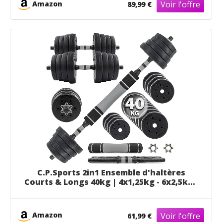
Amazon
89,99 €
C.P.Sports 2in1 Ensemble d'haltères
Courts & Longs 40kg | 4x1,25kg - 6x2,5kg -
6x3,0kg Poids - 2X poignées | Disques
d'haltères en Plastique pour la
Musculation, Le Fitness, la Gymnastique à
Amazon
61,99 €
Domicile