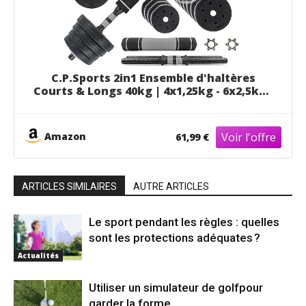
C.P.Sports 2in1 Ensemble d'haltères
Courts & Longs 40kg | 4x1,25kg - 6x2,5kg -
6x3,0kg Poids - 2X poignées | Disques
d'haltères en Plastique pour la
Musculation, Le Fitness, la Gymnastique à
Amazon
61,99 €
Domicile
ARTICLES SIMILAIRES
AUTRE ARTICLES
Le sport pendant les règles : quelles
sont les protections adéquates ?
Actualités
Utiliser un simulateur de golfpour
garder la forme