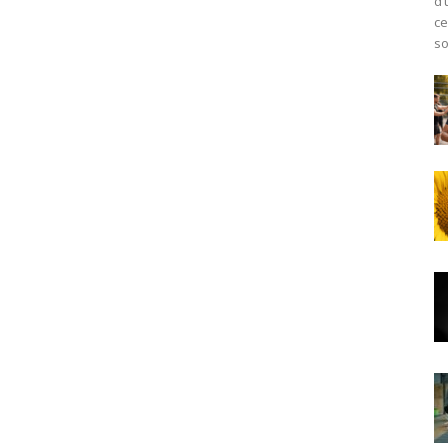
d’
ce
soi