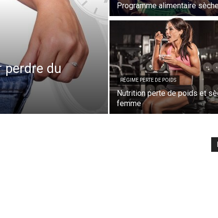
Programme alimentaire sèch
r perdre du
RÉGIME PERTE DE POIDS
Nutrition perte de poids et s
femme