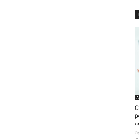
A
C
p
Fi
Op