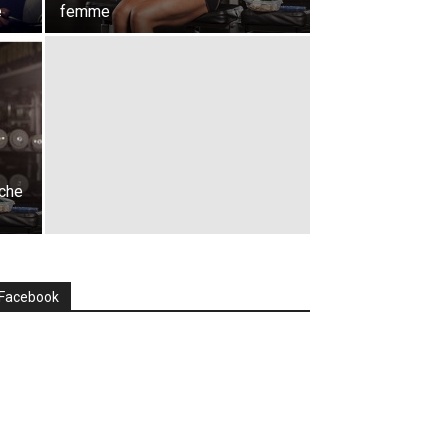
e
femme
èche
Facebook