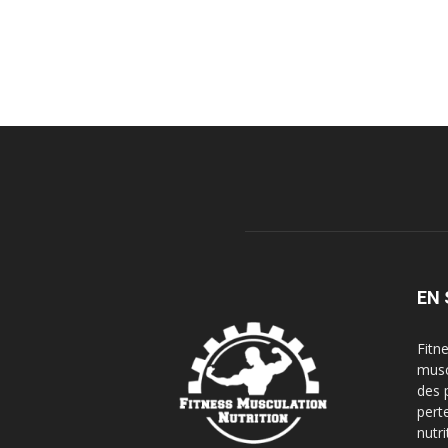
EN 
Fitn
musc
des 
pert
nutri