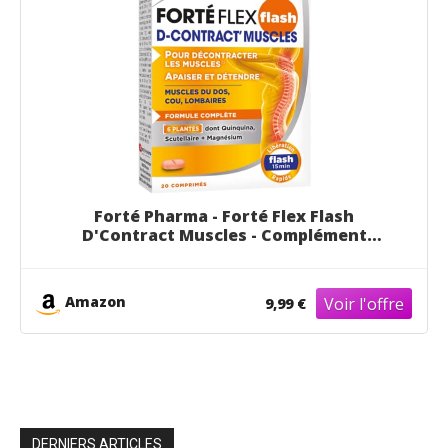
Forté Pharma - Forté Flex Flash
D'Contract Muscles - Complément
Alimentaire Décontractant Musculaire
Détente des muscles - Quinquina
Magnésium Sureau Prêle - 20 comprimés,
Amazon
9,99 €
2/jour
DERNIERS ARTICLES