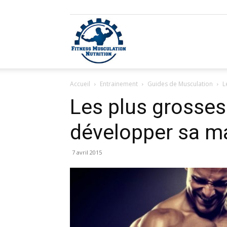
Fitness
Accueil
Entrainement
Guides de Musculation
L
Musculation
Les plus grosses
développer sa m
Nutrition
7 avril 2015