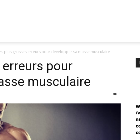
es plus grosses erreurs pour développer sa masse musculaire
 erreurs pour
asse musculaire
0
W
/
n
c
c