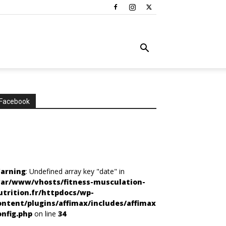
Facebook
arning
: Undefined array key "date" in
var/www/vhosts/fitness-musculation-
utrition.fr/httpdocs/wp-
ontent/plugins/affimax/includes/affimax-
onfig.php
on line
34