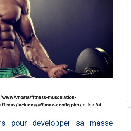
r/www/vhosts/fitness-musculation-
/affimax/includes/affimax-config.php
on line
34
urs pour développer sa masse