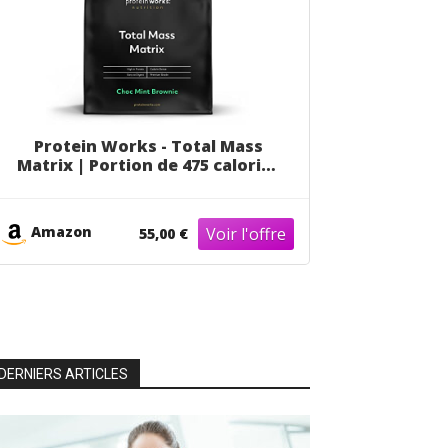
Protein Works - Total Mass
Matrix | Portion de 475 calories
| Masse musculaire | Prise de
poids | 16 Servings | Brownie
Menthe-Chocolat | 2kg
Amazon
55,00 €
DERNIERS ARTICLES