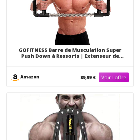
GOFITNESS Barre de Musculation Super
Push Down à Ressorts | Extenseur de
Poitrine | Muscler : pectoraux, bras, dos
et abdos | Maison et salle de sport |
Homme et femme
Amazon
89,99 €