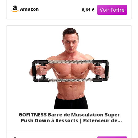
aussi vos muscles des bras.
Amazon
8,61 €
GOFITNESS Barre de Musculation Super
Push Down à Ressorts | Extenseur de
Poitrine | Muscler : pectoraux, bras, dos
et abdos | Maison et salle de sport |
Homme et femme