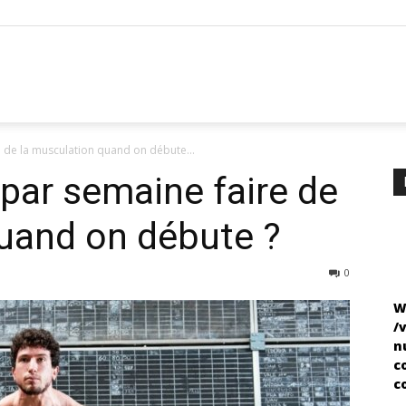
 de la musculation quand on débute...
par semaine faire de
uand on débute ?
0
W
/
n
c
c