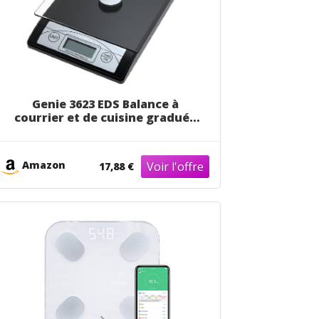
Genie 3623 EDS Balance à
courrier et de cuisine graduée
de 1 g à 5 kg en plastique
résistant avec plateau de verre
et écran digital Noir
Amazon
17,88 €