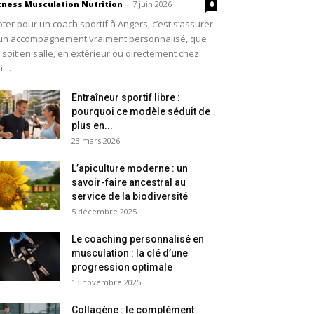
tness Musculation Nutrition
-
7 juin 2026
0
ter pour un coach sportif à Angers, c’est s’assurer
un accompagnement vraiment personnalisé, que
 soit en salle, en extérieur ou directement chez
....
Entraîneur sportif libre :
pourquoi ce modèle séduit de
plus en...
23 mars 2026
L’apiculture moderne : un
savoir-faire ancestral au
service de la biodiversité
5 décembre 2025
Le coaching personnalisé en
musculation : la clé d’une
progression optimale
13 novembre 2025
Collagène : le complément