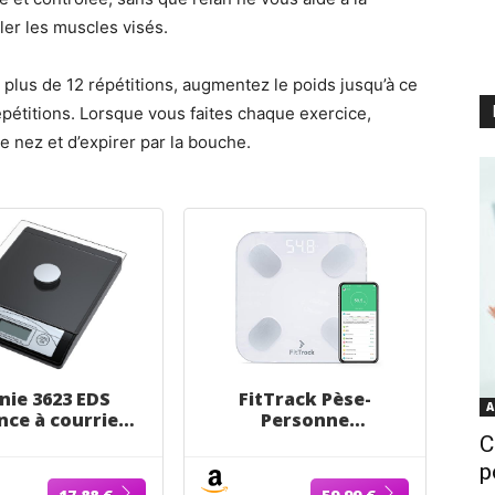
ller les muscles visés.
 plus de 12 répétitions, augmentez le poids jusqu’à ce
pétitions. Lorsque vous faites chaque exercice,
e nez et d’expirer par la bouche.
nie 3623 EDS
FitTrack Pèse-
A
nce à courrier
Personne
t de cuisine
Impédancemètre
C
uée de 1 g à 5
Dara - 17
p
en plastique
Indicateurs de