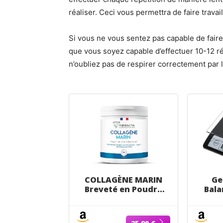
réaliser. Ceci vous permettra de faire travai
Si vous ne vous sentez pas capable de faire
que vous soyez capable d’effectuer 10-12 ré
n’oubliez pas de respirer correctement par l
COLLAGÈNE MARIN
Ge
Breveté en Poudre
Bala
+ Vit C | 250
e
Grammes de
grad
Peptides de
kg 