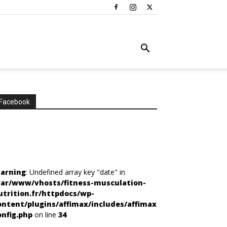
Facebook
arning
: Undefined array key "date" in
var/www/vhosts/fitness-musculation-
utrition.fr/httpdocs/wp-
ontent/plugins/affimax/includes/affimax-
onfig.php
on line
34