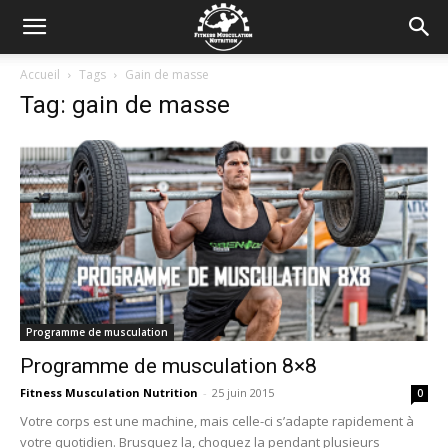
Accueil
Tags
Gain de masse
Tag: gain de masse
Programme de musculation
Programme de musculation 8×8
Fitness Musculation Nutrition
-
25 juin 2015
0
Votre corps est une machine, mais celle-ci s’adapte rapidement à
votre quotidien. Brusquez la, choquez la pendant plusieurs